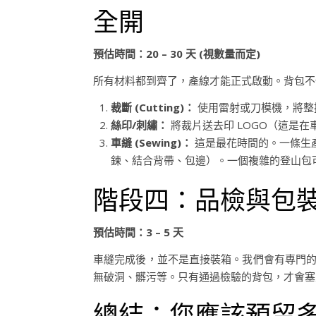
全開
預估時間：20 – 30 天 (視數量而定)
所有材料都到齊了，產線才能正式啟動。背包不
裁斷 (Cutting)：
使用雷射或刀模機，將整
絲印/刺繡：
將裁片送去印 LOGO（這是
車縫 (Sewing)：
這是最花時間的。一條生
鍊、結合背帶、包邊）。一個複雜的登山包可
階段四：品檢與包裝 (Q
預估時間：3 – 5 天
車縫完成後，並不是直接裝箱。我們會有專門的「
無破洞、髒污等。只有通過檢驗的背包，才會塞
總結：您應該預留