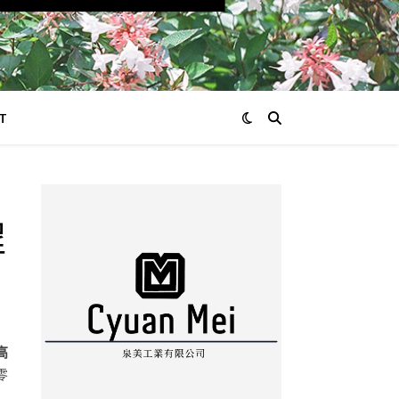
T
程
高
零