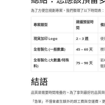
為了方便您規劃專案，我們整理了以下時間表：
建議預留時
專案類型
備
間
現貨加印 Logo
2 – 3 週
使
全客製化 (一般數量)
45 – 60 天
標
全客製化 (大數量/特殊
若
75 – 90 天
料)
衝
結語
品質是需要時間堆疊的。為了拿到最好的品質
「急單」不僅會產生額外的趕工費與空運費，