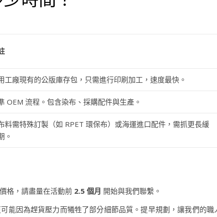
註
用工廠現有的公版庫存包，只需進行印刷加工，速度最快。
準 OEM 流程。包含染布、採購配件與生產。
布料需特殊訂製（如 RPET 環保布）或海運進口配件，需抓更長緩
期。
與價格，請盡量在活動前
2.5 個月
開始與我們聯繫。
更可能因為趕貨壓力而犧牲了部分細節品質。提早規劃，讓我們的職