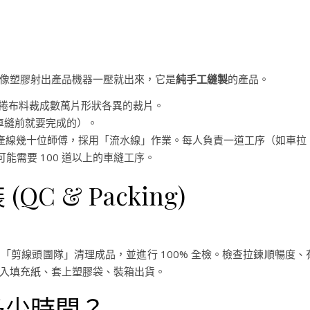
像塑膠射出產品機器一壓就出來，它是
純手工縫製
的產品。
捲布料裁成數萬片形狀各異的裁片。
在車縫前就要完成的）。
產線幾十位師傅，採用「流水線」作業。每人負責一道工序（如車拉
能需要 100 道以上的車縫工序。
C & Packing)
剪線頭團隊」清理成品，並進行 100% 全檢。檢查拉鍊順暢度、
入填充紙、套上塑膠袋、裝箱出貨。
多少時間？