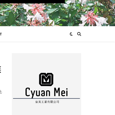
T
候
化
。