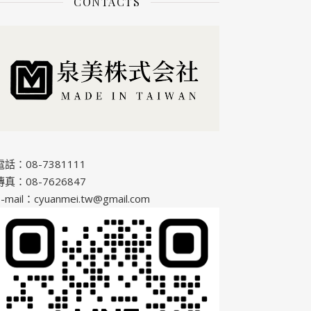
CONTACTS
電話：08-7381111
傳真：08-7626847
-mail：cyuanmei.tw@gmail.com