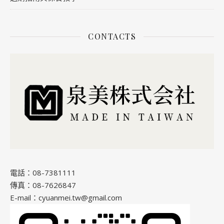
CONTACTS
電話：08-7381111
傳真：08-7626847
E-mail：cyuanmei.tw@gmail.com