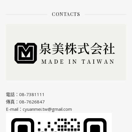
CONTACTS
電話：08-7381111
傳真：08-7626847
E-mail：cyuanmei.tw@gmail.com