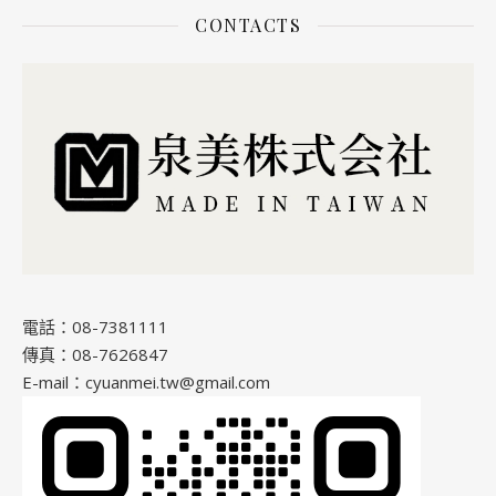
CONTACTS
電話：08-7381111
傳真：08-7626847
E-mail：cyuanmei.tw@gmail.com