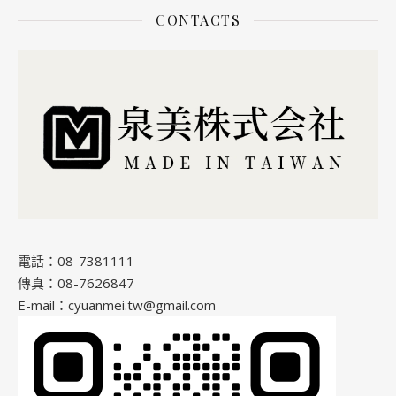
CONTACTS
電話：08-7381111
傳真：08-7626847
E-mail：cyuanmei.tw@gmail.com