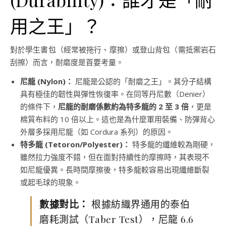
用之王」？
對於學生書包（經常被拖行、摩擦）或登山背包（需抵禦岩石
刮擦）而言，耐磨度是首要考量。
尼龍 (Nylon)：
尼龍是公認的「耐磨之王」。其分子結構
具有極佳的韌性與彈性恢復率。在同等丹尼數（Denier）
的條件下，
尼龍的耐磨係數約為特多龍的 2 至 3 倍
，更是
棉質布料的 10 倍以上。這也是為什麼軍用裝備、防彈背心
外層多採用尼龍（如 Cordura 系列）的原因。
特多龍 (Tetoron/Polyester)：
特多龍的纖維較為剛硬，
雖然拉力強度不錯，但在面對持續性的摩擦時，其表現不
如尼龍優異。長時間摩擦後，特多龍較容易出現纖維斷裂
或起毛球的現象。
數據對比：
根據紡織界通用的泰伯
磨耗測試（Taber Test），尼龍 6.6