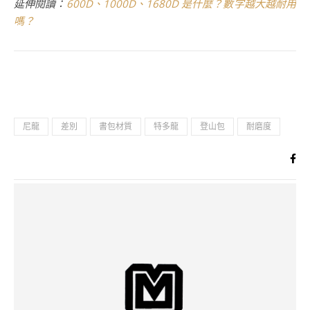
延伸閱讀：
600D、1000D、1680D 是什麼？數字越大越耐用
嗎？
尼龍
差別
書包材質
特多龍
登山包
耐磨度