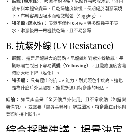
尼龍 (親水性)：
吸濕率約
4%
。尼龍容易吸收水氣，淋雨
後布料本體會變重，且乾燥速度較慢。長期處於潮濕環境
下，布料容易因吸水而輕微鬆弛（Sagging）。
特多龍 (疏水性)：
吸濕率僅約
0.4%
。特多龍幾乎不吸
水，淋濕後甩一甩極快乾燥，且不易發霉。
B. 抗紫外線 (UV Resistance)
尼龍：
這是尼龍最大的弱點。尼龍纖維對紫外線敏感，長
期曝曬在烈日下容易
黃變（Yellowing）
，且纖維強度會隨
時間大幅下降（脆化）。
特多龍：
具有極佳的抗 UV 能力，耐光照色牢度高。這也
是為什麼戶外遮陽棚、旗幟多選用特多龍的原因。
結論：
如果產品是「全天候戶外使用」且不常收納（如露營
裝備袋），或需要「熱昇華轉印」鮮豔圖案，
特多龍
在耐候與
美觀維持上勝出。
綜合採購建議：場景決定