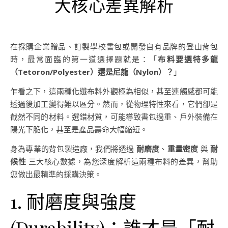
大核心差異解析
在採購企業贈品、訂製學校書包或開發自有品牌的登山背包
時，最常面臨的第一道選擇題就是：「
布料要選特多龍
（Tetoron/Polyester）還是尼龍（Nylon）？
」
乍看之下，這兩種化纖布料外觀極為相似，甚至連觸感都可能
透過後加工變得難以區分。然而，從物理特性來看，它們卻是
截然不同的材料。選錯材質，可能導致書包過重、戶外裝備在
陽光下脆化，甚至是產品壽命大幅縮短。
身為專業的背包製造廠，我們將透過
耐磨度
、
重量密度
與
耐
候性
三大核心數據，為您深度解析這兩種布料的差異，幫助
您做出最精準的採購決策。
1. 耐磨度與強度
(Durability)：誰才是「耐