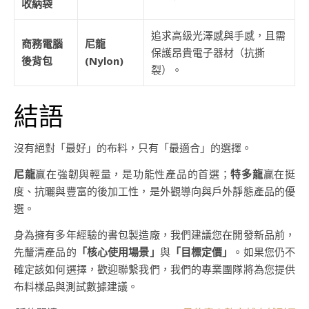
收納袋
追求高級光澤感與手感，且需
商務電腦
尼龍
保護昂貴電子器材（抗撕
後背包
(Nylon)
裂）。
結語
沒有絕對「最好」的布料，只有「最適合」的選擇。
尼龍
贏在強韌與輕量，是功能性產品的首選；
特多龍
贏在挺
度、抗曬與豐富的後加工性，是外觀導向與戶外靜態產品的優
選。
身為擁有多年經驗的書包製造廠，我們建議您在開發新品前，
先釐清產品的
「核心使用場景」
與
「目標定價」
。如果您仍不
確定該如何選擇，歡迎聯繫我們，我們的專業團隊將為您提供
布料樣品與測試數據建議。