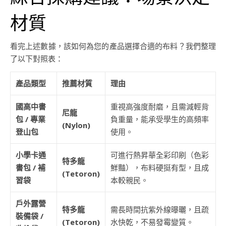
材質
看完上述數據，該如何為您的產品選擇合適的布料？我們整理
了以下對照表：
產品類型
推薦材質
理由
國高中書
重視高強度耐磨，且需減輕背
尼龍
包 / 專業
負重量，能承受學生的高頻率
(Nylon)
登山包
使用。
小學卡通
可進行熱昇華全彩印刷（色彩
特多龍
書包 / 補
鮮豔），布料硬挺有型，且成
(Tetoron)
習袋
本較親民。
戶外露營
特多龍
需長時間抗紫外線曝曬，且疏
裝備袋 /
(Tetoron)
水快乾，不易發霉變質。